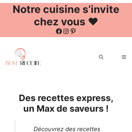
Notre cuisine s’invite
chez vous ❤️
Facebook
Instagram
Pinterest
Aller
au
Me
contenu
Des recettes express,
un Max de saveurs !
Découvrez des recettes