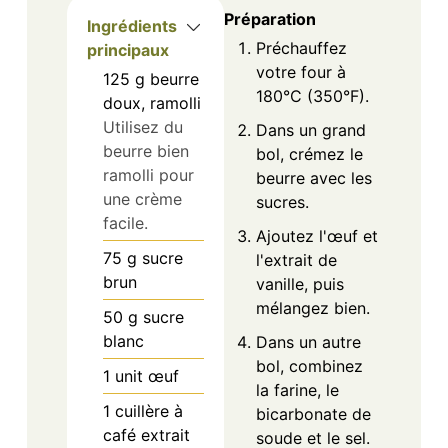
Préparation
Ingrédients
Préchauffez
principaux
votre four à
125
g
beurre
180°C (350°F).
doux, ramolli
Utilisez du
Dans un grand
beurre bien
bol, crémez le
ramolli pour
beurre avec les
une crème
sucres.
facile.
Ajoutez l'œuf et
75
g
sucre
l'extrait de
brun
vanille, puis
mélangez bien.
50
g
sucre
blanc
Dans un autre
bol, combinez
1
unit
œuf
la farine, le
1
cuillère à
bicarbonate de
café
extrait
soude et le sel.