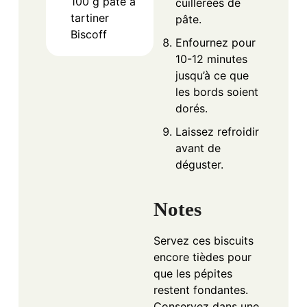
100
g
pâte à
cuillerées de
tartiner
pâte.
Biscoff
Enfournez pour
10-12 minutes
jusqu’à ce que
les bords soient
dorés.
Laissez refroidir
avant de
déguster.
Notes
Servez ces biscuits
encore tièdes pour
que les pépites
restent fondantes.
Conservez dans une