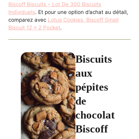
Biscoff Biscuits – Lot De 300 Biscuits
Individuels
. Et pour une option d’achat au détail,
comparez avec
Lotus Cookies, Biscoff Small
Biscuit 12 x 2 Pocket
.
Biscuits
aux
pépites
de
chocolat
Biscoff