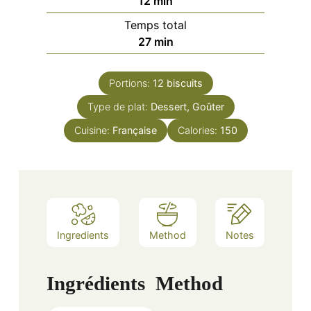
minutes
12
min
Temps total
minutes
27
min
Portions:
12
biscuits
Type de plat:
Dessert, Goûter
Cuisine:
Française
Calories:
150
Ingredients
Method
Notes
Ingrédients
Method