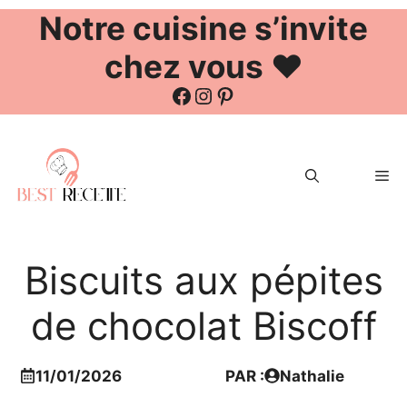
Notre cuisine s’invite
chez vous ❤️
Facebook
Instagram
Pinterest
Aller
au
Me
contenu
Biscuits aux pépites
de chocolat Biscoff
11/01/2026
PAR :
Nathalie