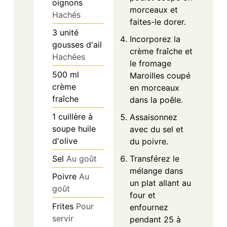
oignons
morceaux et
Hachés
faites-le dorer.
3
unité
Incorporez la
gousses d'ail
crème fraîche et
Hachées
le fromage
500
ml
Maroilles coupé
crème
en morceaux
fraîche
dans la poêle.
1
cuillère à
Assaisonnez
soupe
huile
avec du sel et
d'olive
du poivre.
Sel
Au goût
Transférez le
mélange dans
Poivre
Au
un plat allant au
goût
four et
Frites
Pour
enfournez
servir
pendant 25 à