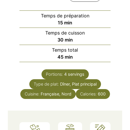
Temps de préparation
minutes
15
min
Temps de cuisson
minutes
30
min
Temps total
minutes
45
min
Portions:
4
servings
Type de plat:
Dîner, Plat principal
Cuisine:
Française, Nord
Calories:
600