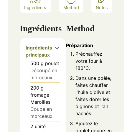
Ingredients
Method
Notes
Ingrédients
Method
Préparation
Ingrédients
Préchauffez
principaux
votre four à
500
g
poulet
180°C.
Découpé en
morceaux
Dans une poêle,
faites chauffer
200
g
l'huile d'olive et
fromage
faites dorer les
Maroilles
oignons et l'ail
Coupé en
hachés.
morceaux
Ajoutez le
2
unité
poulet coupé en