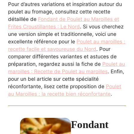
Pour d’autres variations et inspiration autour du
poulet au fromage, consultez cette recette
détaillée de
Fondant de Poulet au Maroilles et
Frites Croustillantes : Le Nord
. Si vous cherchez
une version simple et traditionnelle, voici une
excellente référence pour le
Poulet au maroilles :
recette facile et savoureuse du Nord
. Pour
comparer différentes variantes et astuces de
préparation, regardez aussi la fiche de
Poulet au
maroilles : Recette de Poulet au maroilles
. Enfin,
pour un bel article sur cette spécialité
réconfortante, lisez cette proposition de
Poulet
au Maroilles : la recette bien réconfortante
.
Fondant