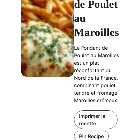
de Poulet
au
Maroilles
Le Fondant de
Poulet au Maroilles
est un plat
réconfortant du
Nord de la France,
combinant poulet
tendre et fromage
Maroilles crémeux.
Imprimer la
recette
Pin Recipe