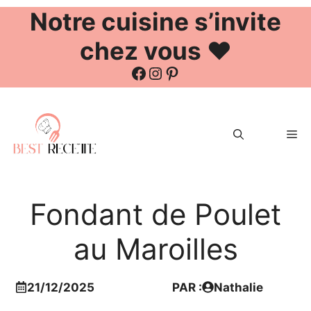
Notre cuisine s’invite
chez vous ❤️
Facebook
Instagram
Pinterest
Aller
au
Me
contenu
Fondant de Poulet
au Maroilles
21/12/2025
PAR :
Nathalie