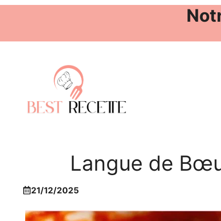
Notr
Aller
au
contenu
Langue de Bœuf
21/12/2025