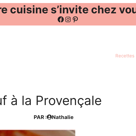
e cuisine s’invite chez vo
Facebook
Instagram
Pinterest
Recettes
 à la Provençale
PAR :
Nathalie