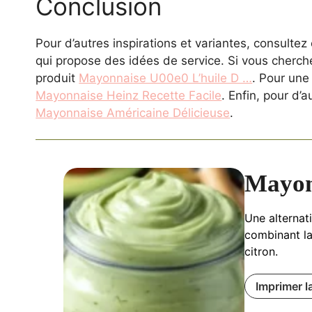
Conclusion
Pour d’autres inspirations et variantes, consultez
qui propose des idées de service. Si vous cherche
produit
Mayonnaise U00e0 L’huile D …
. Pour une
Mayonnaise Heinz Recette Facile
. Enfin, pour d’
Mayonnaise Américaine Délicieuse
.
Mayon
Une alternat
combinant la
citron.
Imprimer l