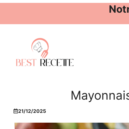
Notr
Aller
au
contenu
Mayonnais
21/12/2025