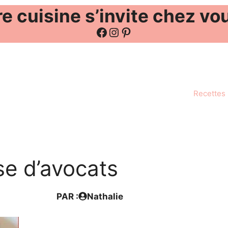
e cuisine s’invite chez vo
Facebook
Instagram
Pinterest
Recettes
e d’avocats
PAR :
Nathalie