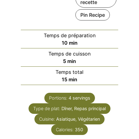
recette
Pin Recipe
Temps de préparation
minutes
10
min
Temps de cuisson
minutes
5
min
Temps total
minutes
15
min
Portions:
4
servings
Type de plat:
Dîner, Repas principal
Cuisine:
Asiatique, Végétarien
Calories:
350