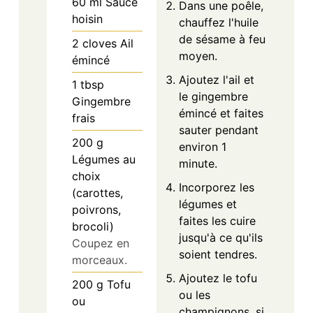
60
ml
Sauce
Dans une poêle,
hoisin
chauffez l'huile
de sésame à feu
2
cloves
Ail
moyen.
émincé
Ajoutez l'ail et
1
tbsp
le gingembre
Gingembre
émincé et faites
frais
sauter pendant
200
g
environ 1
Légumes au
minute.
choix
Incorporez les
(carottes,
légumes et
poivrons,
faites les cuire
brocoli)
jusqu'à ce qu'ils
Coupez en
soient tendres.
morceaux.
Ajoutez le tofu
200
g
Tofu
ou les
ou
champignons, si