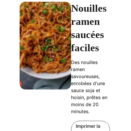
Nouilles
ramen
saucées
faciles
Des nouilles
ramen
savoureuses,
enrobées d'une
sauce soja et
hoisin, prêtes en
moins de 20
minutes.
Imprimer la