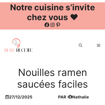
Notre cuisine s’invite
chez vous ❤️
Facebook
Instagram
Pinterest
Aller
au
Me
contenu
Nouilles ramen
saucées faciles
27/12/2025
PAR :
Nathalie