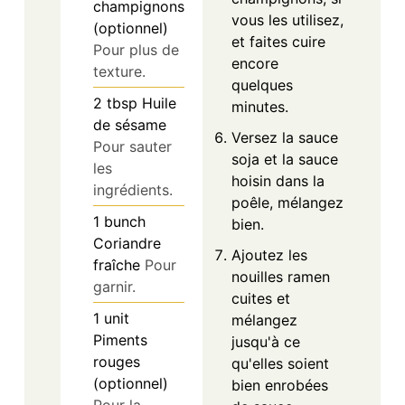
champignons
vous les utilisez,
(optionnel)
et faites cuire
Pour plus de
encore
texture.
quelques
2
tbsp
Huile
minutes.
de sésame
Versez la sauce
Pour sauter
soja et la sauce
les
hoisin dans la
ingrédients.
poêle, mélangez
1
bunch
bien.
Coriandre
Ajoutez les
fraîche
Pour
nouilles ramen
garnir.
cuites et
1
unit
mélangez
Piments
jusqu'à ce
rouges
qu'elles soient
(optionnel)
bien enrobées
Pour la