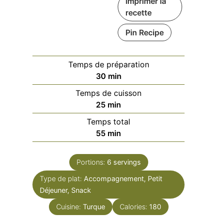
Imprimer la
recette
Pin Recipe
Temps de préparation
minutes
30
min
Temps de cuisson
minutes
25
min
Temps total
minutes
55
min
Portions:
6
servings
Type de plat:
Accompagnement, Petit
Déjeuner, Snack
Cuisine:
Turque
Calories:
180