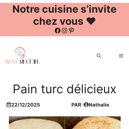
Notre cuisine s’invite
chez vous ❤️
Facebook
Instagram
Pinterest
Aller
au
Me
contenu
Pain turc délicieux
22/12/2025
PAR :
Nathalie