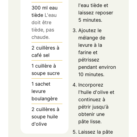
l'eau tiède et
300
ml
eau
laissez reposer
tiède
L'eau
5 minutes.
doit être
tiède, pas
Ajoutez le
chaude.
mélange de
levure à la
2
cuillères à
farine et
café
sel
pétrissez
1
cuillère à
pendant environ
soupe
sucre
10 minutes.
1
sachet
Incorporez
levure
l'huile d'olive et
boulangère
continuez à
pétrir jusqu'à
2
cuillères à
obtenir une
soupe
huile
pâte lisse.
d'olive
Laissez la pâte