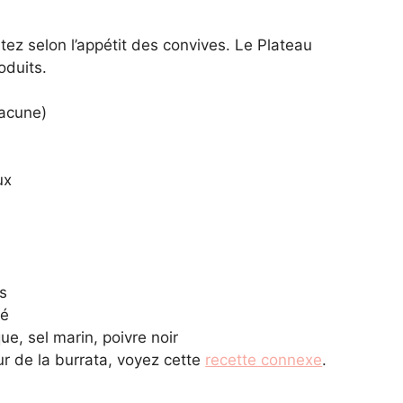
stez selon l’appétit des convives. Le Plateau
oduits.
hacune)
ux
is
lé
ue, sel marin, poivre noir
r de la burrata, voyez cette
recette connexe
.