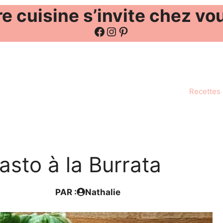
e cuisine s’invite chez vo
Facebook
Instagram
Pinterest
Recettes
asto à la Burrata
PAR :
Nathalie