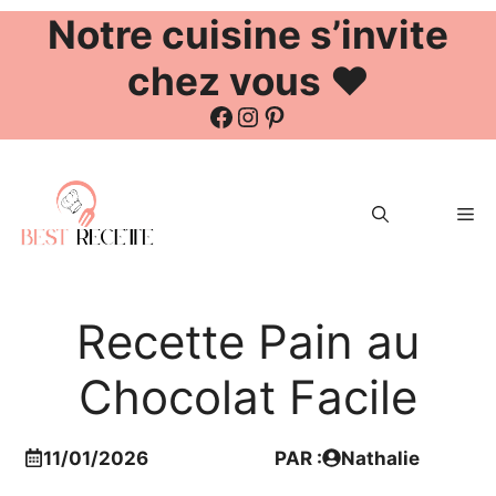
Notre cuisine s’invite
chez vous ❤️
Facebook
Instagram
Pinterest
Aller
au
Me
contenu
Recette Pain au
Chocolat Facile
11/01/2026
PAR :
Nathalie