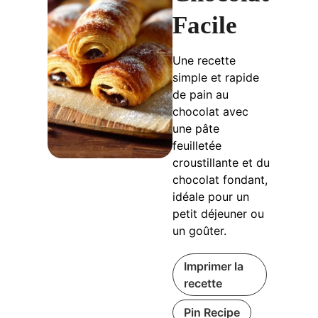
Facile
Une recette
simple et rapide
de pain au
chocolat avec
une pâte
feuilletée
croustillante et du
chocolat fondant,
idéale pour un
petit déjeuner ou
un goûter.
Imprimer la
recette
Pin Recipe