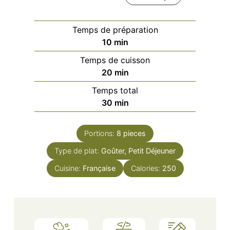
Temps de préparation
minutes
10
min
Temps de cuisson
minutes
20
min
Temps total
minutes
30
min
Portions:
8
pieces
Type de plat:
Goûter, Petit Déjeuner
Cuisine:
Française
Calories:
250