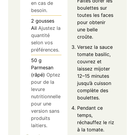
quantité
croûte.
selon vos
Versez la sauce
préférences.
tomate basilic,
50
g
couvrez et
Parmesan
laissez mijoter
(râpé)
Optez
12–15 minutes
pour de la
jusqu’à cuisson
levure
complète des
nutritionnelle
boulettes.
pour une
Pendant ce
version sans
temps,
produits
réchauffez le riz
laitiers.
à la tomate.
Pour la sauce
Disposez le riz
et le riz
dans les
400
g
Sauce
assiettes et
tomate
nappez avec les
(basilic)
Les