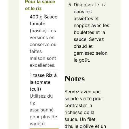
boulettes et la
versions en
sauce. Servez
conserve ou
chaud et
faites
garnissez selon
maison sont
le goût.
excellentes.
1
tasse
Riz à
Notes
la tomate
(cuit)
Servez avec une
Utilisez du
salade verte pour
riz
contraster la
assaisonné
richesse de la
pour plus de
sauce. Un filet
variété.
d’huile d’olive et un
peu de parmesan
2
cuillères à
fraîchement râpé
soupe
Huile
éveillent les arômes.
d’olive
Utilisez de