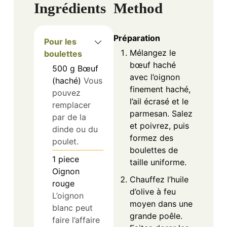
bœuf haché
500
g
Bœuf
avec l’oignon
(haché)
Vous
finement haché,
pouvez
l’ail écrasé et le
remplacer
parmesan. Salez
par de la
et poivrez, puis
dinde ou du
formez des
poulet.
boulettes de
1
piece
taille uniforme.
Oignon
Chauffez l’huile
rouge
d’olive à feu
L’oignon
moyen dans une
blanc peut
grande poêle.
faire l’affaire
Faites dorer les
en cas de
boulettes sur
besoin.
toutes les faces
2
gousses
pour obtenir
Ail
Ajustez la
une belle