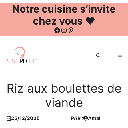
Notre cuisine s’invite
chez vous ❤️
Facebook
Instagram
Pinterest
Aller
au
Me
contenu
Riz aux boulettes de
viande
25/12/2025
PAR :
Amal