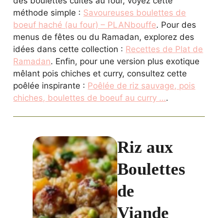
Ramadan
. Enfin, pour une version plus exotique
mêlant pois chiches et curry, consultez cette
poêlée inspirante :
Poêlée de riz sauvage, pois
chiches, boulettes de boeuf au curry …
.
Riz aux
Boulettes
de
Viande
Un plat
réconfortant de
riz et de boulettes