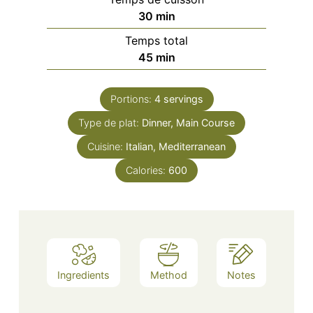
Portions:
4
servings
Type de plat:
Dinner, Main Course
Cuisine:
Italian, Mediterranean
Calories:
600
Ingredients
Method
Notes
Ingrédients
Method
Préparation
Pour les
Mélangez le
boulettes