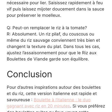
Q: Peut-on remplacer le riz à la tomate?
R: Absolument. Un riz pilaf, du couscous ou
même du riz sauvage conviennent très bien et
changent la texture du plat. Dans tous les cas,
ajustez l’assaisonnement pour que le Riz aux
Boulettes de Viande garde son équilibre.
Conclusion
Pour d’autres inspirations autour des boulettes
et du riz, cette version italienne est rapide et
savoureuse :
Boulette à l’italienne : le duo
gagnant avec riz en 20 minutes
. Si vous préférez
des boulettes cuites au four, voyez cette
méthode simple :
Savoureuses boulettes de
boeuf haché (au four) – PLANbouffe
. Pour des
menus de fêtes ou du Ramadan, explorez des
idées dans cette collection :
Recettes de Plat de