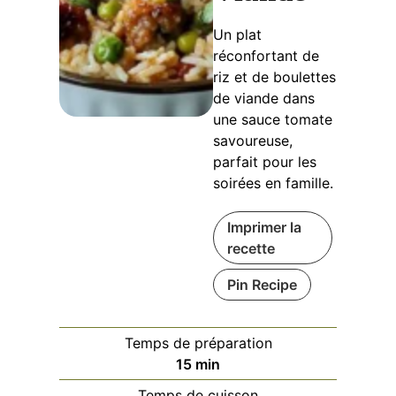
de viande dans
une sauce tomate
savoureuse,
parfait pour les
soirées en famille.
Imprimer la
recette
Pin Recipe
Temps de préparation
minutes
15
min
Temps de cuisson
minutes
30
min
Temps total
minutes
45
min