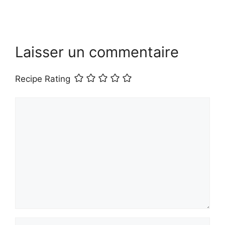
Recipe Rating
Commentaire
Nom
E-
mail