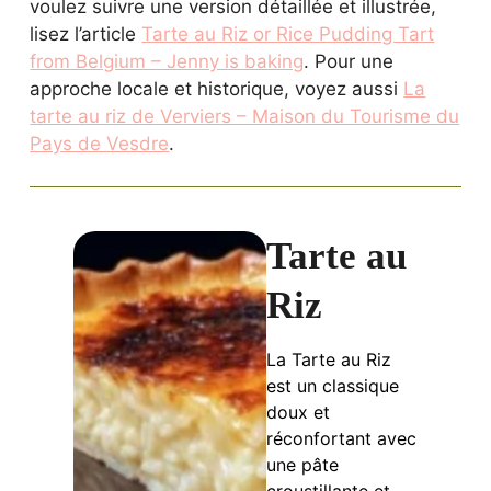
voulez suivre une version détaillée et illustrée,
lisez l’article
Tarte au Riz or Rice Pudding Tart
from Belgium – Jenny is baking
. Pour une
approche locale et historique, voyez aussi
La
tarte au riz de Verviers – Maison du Tourisme du
Pays de Vesdre
.
Tarte au
Riz
La Tarte au Riz
est un classique
doux et
réconfortant avec
une pâte
croustillante et