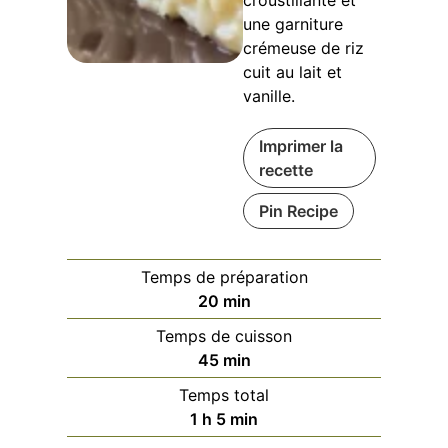
une garniture
crémeuse de riz
cuit au lait et
vanille.
Imprimer la
recette
Pin Recipe
Temps de préparation
minutes
20
min
Temps de cuisson
minutes
45
min
Temps total
heure
minutes
1
h
5
min