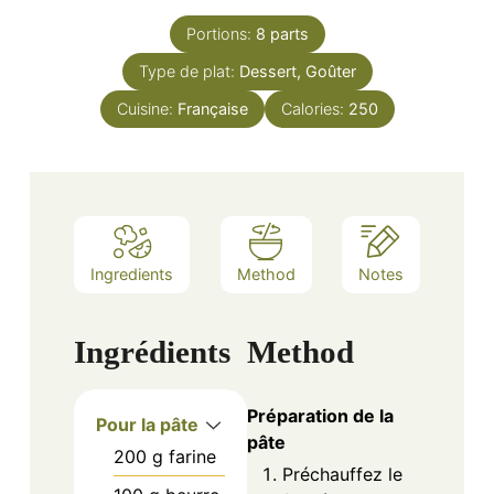
Portions:
8
parts
Type de plat:
Dessert, Goûter
Cuisine:
Française
Calories:
250
Ingredients
Method
Notes
Ingrédients
Method
Préparation de la
Pour la pâte
pâte
200
g
farine
Préchauffez le