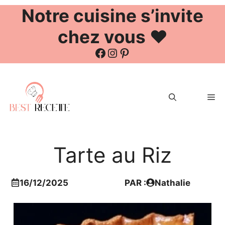
Notre cuisine s’invite
chez vous ❤️
Facebook
Instagram
Pinterest
Aller
au
Me
contenu
Tarte au Riz
16/12/2025
PAR :
Nathalie