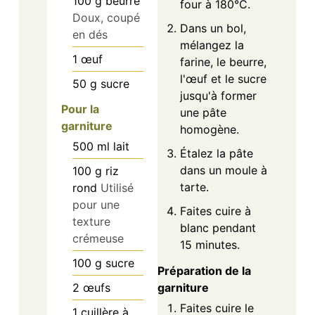
100
g
beurre
four à 180°C.
Doux, coupé
Dans un bol,
en dés
mélangez la
1
œuf
farine, le beurre,
l'œuf et le sucre
50
g
sucre
jusqu'à former
Pour la
une pâte
garniture
homogène.
500
ml
lait
Étalez la pâte
dans un moule à
100
g
riz
tarte.
rond
Utilisé
pour une
Faites cuire à
texture
blanc pendant
crémeuse
15 minutes.
100
g
sucre
Préparation de la
garniture
2
œufs
Faites cuire le
1
cuillère à