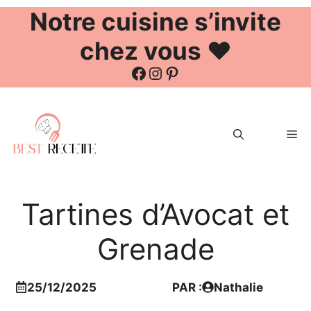
Notre cuisine s’invite
chez vous ❤️
Facebook
Instagram
Pinterest
Aller
au
Me
contenu
Tartines d’Avocat et
Grenade
25/12/2025
PAR :
Nathalie