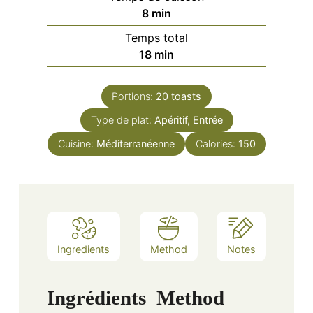
minutes
8
min
Temps total
minutes
18
min
Portions:
20
toasts
Type de plat:
Apéritif, Entrée
Cuisine:
Méditerranéenne
Calories:
150
Ingredients
Method
Notes
Ingrédients
Method