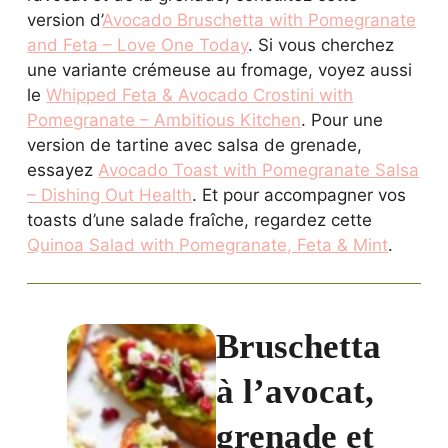
version d’
Avocado Bruschetta with Pomegranate
and Feta – Love One Today
. Si vous cherchez
une variante crémeuse au fromage, voyez aussi
le
Whipped Feta & Avocado Crostini with
Pomegranate – Ambitious Kitchen
. Pour une
version de tartine avec salsa de grenade,
essayez
Avocado Toast with Pomegranate Salsa
– Dishing Out Health
. Et pour accompagner vos
toasts d’une salade fraîche, regardez cette
Quinoa Salad with Pomegranate, Feta & Mint
.
Bruschetta
à l’avocat,
grenade et