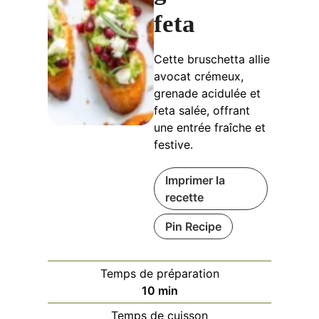
feta
Cette bruschetta allie
avocat crémeux,
grenade acidulée et
feta salée, offrant
une entrée fraîche et
festive.
Imprimer la
recette
Pin Recipe
Temps de préparation
minutes
10
min
Temps de cuisson