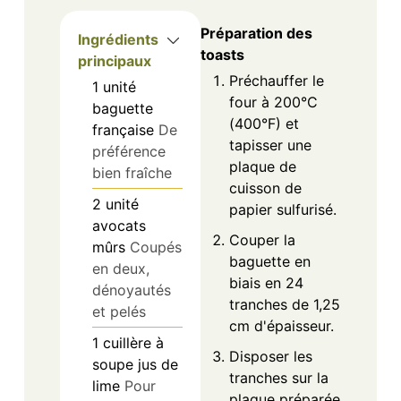
Préparation des
Ingrédients
toasts
principaux
Préchauffer le
1
unité
four à 200°C
baguette
(400°F) et
française
De
tapisser une
préférence
plaque de
bien fraîche
cuisson de
2
unité
papier sulfurisé.
avocats
Couper la
mûrs
Coupés
baguette en
en deux,
biais en 24
dénoyautés
tranches de 1,25
et pelés
cm d'épaisseur.
1
cuillère à
Disposer les
soupe
jus de
tranches sur la
lime
Pour
plaque préparée