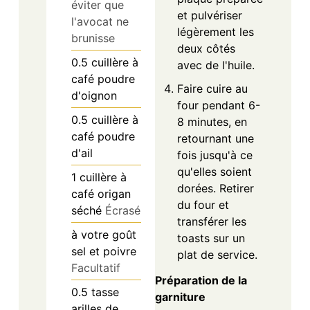
éviter que
et pulvériser
l'avocat ne
légèrement les
brunisse
deux côtés
0.5
cuillère à
avec de l'huile.
café
poudre
Faire cuire au
d'oignon
four pendant 6-
0.5
cuillère à
8 minutes, en
café
poudre
retournant une
d'ail
fois jusqu'à ce
qu'elles soient
1
cuillère à
dorées. Retirer
café
origan
du four et
séché
Écrasé
transférer les
à votre goût
toasts sur un
sel et poivre
plat de service.
Facultatif
Préparation de la
0.5
tasse
garniture
arilles de